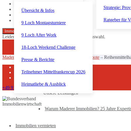
Strategie: Prov
Übersicht & Infos
Ratgeber für V
9 Loch Montagsturniere
Zurücksetzen
Immobilien suchen
9 Loch After Work
Leider gibt es aktuell keine Angebote zu Ihrer Auswahl.
18-Loch Weekend Challenge
Maderer Immobilien
–
Aktuelle Immobilienangebote
–
Reihenmittelh
Presse & Berichte
Kontakt
Teilnehmer Mittelfrankencup 2026
Impressum
Datenschutz
Heimatliebe & Ausblick
+49 911 92300710
info@maderer-immobilien.de
Unsere Leistungen
Warum Maderer Immobilien? 25 Jahre Expertise
Immobilien vermieten