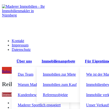
Kontakt
Impressum
Datenschutz
Über uns
Immobilienangebote
Für Eigentüm
+49 911 92300710
Rufen Sie uns an!
Das Team
Immobilien zur Miete
Wie ist der Ma
Reihenmittelhaus
Warum Maderer Immobilien?
Immobilien zum Kauf
Immobilienbe
Immobiliensuche starten
Kundenbewertungen
Referenzobjekte
Immobilie ver
Maderer Sportlich engagiert
Unser Verkauf