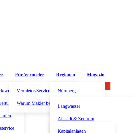
er
Für Vermieter
Regionen
Magazin
rktwert?
Vermieter-Service
Nürnberg
wertung
Warum Makler beauftragen?
Altdorf bei Nürnberg
Langwasser
kaufen
Fürth
Altstadt & Zentrum
sservice
Schwabach
Südstadt
Kapitalanlagen