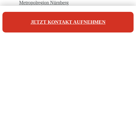
Metropolregion Nürnberg
JETZT KONTAKT AUFNEHMEN
Unsere Referenzen
Unsere Kontaktdaten
Maderer Immobilien
Jörg Maderer
Stuibenweg 1
90471 Nürnberg
Tel: +49 911 923 007 10
info@maderer-immobilien.com
© 2026 | Maderer Immobilien - Verkauf und Vermietung von
Immobilien