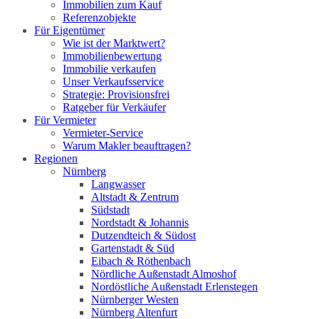
Immobilien zum Kauf
Referenzobjekte
Für Eigentümer
Wie ist der Marktwert?
Immobilienbewertung
Immobilie verkaufen
Unser Verkaufsservice
Strategie: Provisionsfrei
Ratgeber für Verkäufer
Für Vermieter
Vermieter-Service
Warum Makler beauftragen?
Regionen
Nürnberg
Langwasser
Altstadt & Zentrum
Südstadt
Nordstadt & Johannis
Dutzendteich & Südost
Gartenstadt & Süd
Eibach & Röthenbach
Nördliche Außenstadt Almoshof
Nordöstliche Außenstadt Erlenstegen
Nürnberger Westen
Nürnberg Altenfurt