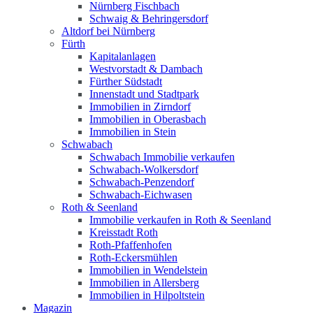
Nürnberg Fischbach
Schwaig & Behringersdorf
Altdorf bei Nürnberg
Fürth
Kapitalanlagen
Westvorstadt & Dambach
Fürther Südstadt
Innenstadt und Stadtpark
Immobilien in Zirndorf
Immobilien in Oberasbach
Immobilien in Stein
Schwabach
Schwabach Immobilie verkaufen
Schwabach-Wolkersdorf
Schwabach-Penzendorf
Schwabach-Eichwasen
Roth & Seenland
Immobilie verkaufen in Roth & Seenland
Kreisstadt Roth
Roth-Pfaffenhofen
Roth-Eckersmühlen
Immobilien in Wendelstein
Immobilien in Allersberg
Immobilien in Hilpoltstein
Magazin