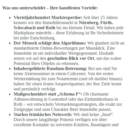
Was uns unterscheidet – Ihre handfesten Vorteile:
Vierteljahrhundert Marktexpertise:
Seit über 25 Jahren
kennen wir den Immobilienmarkt in
Nürnberg, Fürth,
Schwabach und Roth
bis ins kleinste Detail. Wir haben jede
Marktphase miterlebt – diese Erfahrung ist Ihr Sicherheitsnetz
bei jeder Entscheidung.
Der Mensch schlägt den Algorithmus:
Wir glauben nicht an
standardisierte Online-Bewertungen per Mausklick. Eine
Immobilie ist ein individueller Wertgegenstand. Deshalb
setzen wir auf den
geschulten Blick vor Ort
, um das wahre
Potenzial Ihres Objekts zu erkennen.
Inhabergeführte Rundum-Betreuung:
Bei uns sind Sie
keine Aktennummer in einem Callcenter. Von der ersten
Wertermittlung bis zum Notartermin (und oft darüber hinaus)
haben Sie einen festen Ansprechpartner, der Ihre Ziele kennt
und persönlich verfolgt.
Maßgeschneidert statt „Schema F“:
Ob charmante
Altbauwohnung in Gostenhof oder das Einfamilienhaus in
Roth – wir entwickeln Vermarktungsstrategien, die exakt zur
Zielgruppe und zum Charakter Ihrer Immobilie passen.
Starkes fränkisches Netzwerk:
Wir sind keine „Insel“.
Durch unsere langjährige Präsenz verfügen wir über
exzellente Kontakte zu solventen Käufern, Bauträgern und