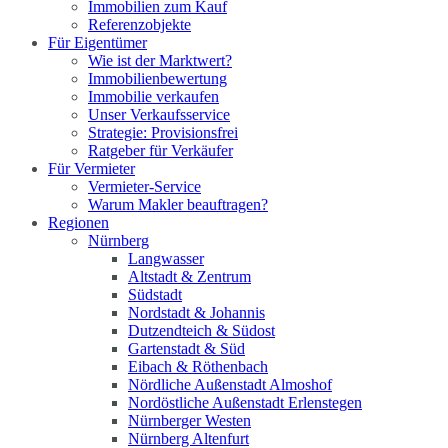
Immobilien zum Kauf
Referenzobjekte
Für Eigentümer
Wie ist der Marktwert?
Immobilienbewertung
Immobilie verkaufen
Unser Verkaufsservice
Strategie: Provisionsfrei
Ratgeber für Verkäufer
Für Vermieter
Vermieter-Service
Warum Makler beauftragen?
Regionen
Nürnberg
Langwasser
Altstadt & Zentrum
Südstadt
Nordstadt & Johannis
Dutzendteich & Südost
Gartenstadt & Süd
Eibach & Röthenbach
Nördliche Außenstadt Almoshof
Nordöstliche Außenstadt Erlenstegen
Nürnberger Westen
Nürnberg Altenfurt