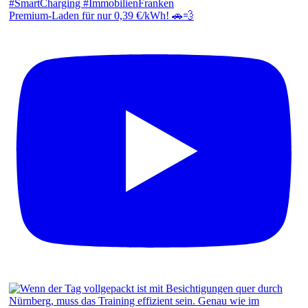
Premium-Laden für nur 0,39 €/kWh! 🚗💨