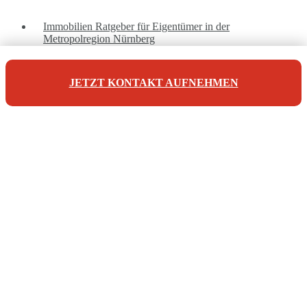
Immobilien Ratgeber für Eigentümer in der
Metropolregion Nürnberg
JETZT KONTAKT AUFNEHMEN
Unsere Referenzen
Unsere Kontaktdaten
Maderer Immobilien
Jörg Maderer
Stuibenweg 1
90471 Nürnberg
Tel: +49 911 923 007 10
info@maderer-immobilien.com
© 2026 | Maderer Immobilien - Verkauf und Vermietung von
Immobilien