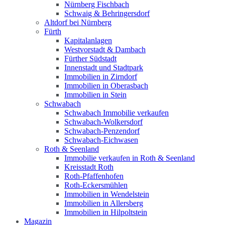
Nürnberg Fischbach
Schwaig & Behringersdorf
Altdorf bei Nürnberg
Fürth
Kapitalanlagen
Westvorstadt & Dambach
Fürther Südstadt
Innenstadt und Stadtpark
Immobilien in Zirndorf
Immobilien in Oberasbach
Immobilien in Stein
Schwabach
Schwabach Immobilie verkaufen
Schwabach-Wolkersdorf
Schwabach-Penzendorf
Schwabach-Eichwasen
Roth & Seenland
Immobilie verkaufen in Roth & Seenland
Kreisstadt Roth
Roth-Pfaffenhofen
Roth-Eckersmühlen
Immobilien in Wendelstein
Immobilien in Allersberg
Immobilien in Hilpoltstein
Magazin