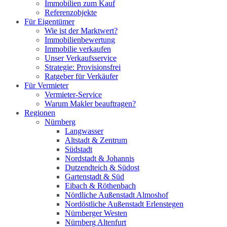
Immobilien zum Kauf
Referenzobjekte
Für Eigentümer
Wie ist der Marktwert?
Immobilienbewertung
Immobilie verkaufen
Unser Verkaufsservice
Strategie: Provisionsfrei
Ratgeber für Verkäufer
Für Vermieter
Vermieter-Service
Warum Makler beauftragen?
Regionen
Nürnberg
Langwasser
Altstadt & Zentrum
Südstadt
Nordstadt & Johannis
Dutzendteich & Südost
Gartenstadt & Süd
Eibach & Röthenbach
Nördliche Außenstadt Almoshof
Nordöstliche Außenstadt Erlenstegen
Nürnberger Westen
Nürnberg Altenfurt