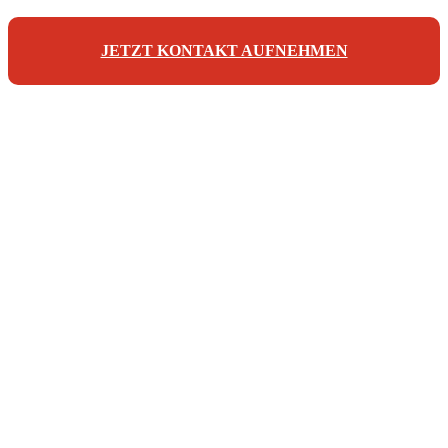
JETZT KONTAKT AUFNEHMEN
Unsere Referenzen
Unsere Kontaktdaten
Maderer Immobilien
Jörg Maderer
Stuibenweg 1
90471 Nürnberg
Tel: +49 911 923 007 10
info@maderer-immobilien.com
© 2026 | Maderer Immobilien - Verkauf und Vermietung von
Immobilien