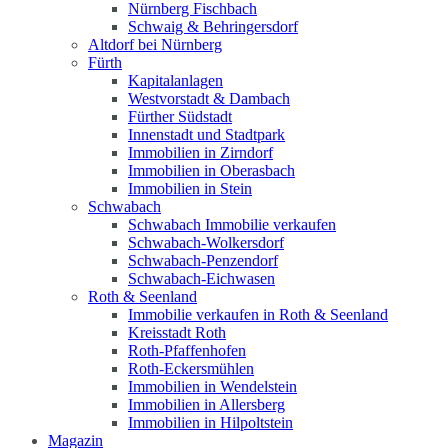
Nürnberg Fischbach
Schwaig & Behringersdorf
Altdorf bei Nürnberg
Fürth
Kapitalanlagen
Westvorstadt & Dambach
Fürther Südstadt
Innenstadt und Stadtpark
Immobilien in Zirndorf
Immobilien in Oberasbach
Immobilien in Stein
Schwabach
Schwabach Immobilie verkaufen
Schwabach-Wolkersdorf
Schwabach-Penzendorf
Schwabach-Eichwasen
Roth & Seenland
Immobilie verkaufen in Roth & Seenland
Kreisstadt Roth
Roth-Pfaffenhofen
Roth-Eckersmühlen
Immobilien in Wendelstein
Immobilien in Allersberg
Immobilien in Hilpoltstein
Magazin