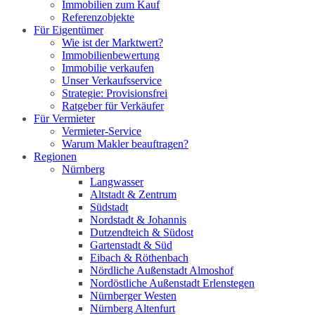
Immobilien zum Kauf
Referenzobjekte
Für Eigentümer
Wie ist der Marktwert?
Immobilienbewertung
Immobilie verkaufen
Unser Verkaufsservice
Strategie: Provisionsfrei
Ratgeber für Verkäufer
Für Vermieter
Vermieter-Service
Warum Makler beauftragen?
Regionen
Nürnberg
Langwasser
Altstadt & Zentrum
Südstadt
Nordstadt & Johannis
Dutzendteich & Südost
Gartenstadt & Süd
Eibach & Röthenbach
Nördliche Außenstadt Almoshof
Nordöstliche Außenstadt Erlenstegen
Nürnberger Westen
Nürnberg Altenfurt