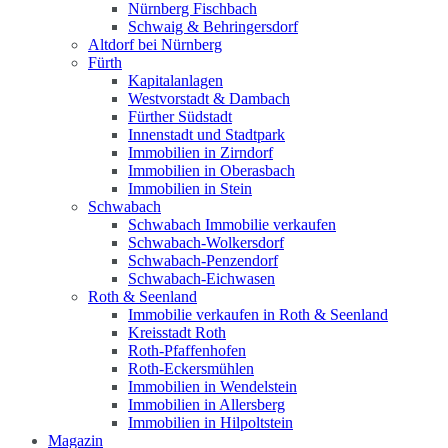
Nürnberg Fischbach
Schwaig & Behringersdorf
Altdorf bei Nürnberg
Fürth
Kapitalanlagen
Westvorstadt & Dambach
Fürther Südstadt
Innenstadt und Stadtpark
Immobilien in Zirndorf
Immobilien in Oberasbach
Immobilien in Stein
Schwabach
Schwabach Immobilie verkaufen
Schwabach-Wolkersdorf
Schwabach-Penzendorf
Schwabach-Eichwasen
Roth & Seenland
Immobilie verkaufen in Roth & Seenland
Kreisstadt Roth
Roth-Pfaffenhofen
Roth-Eckersmühlen
Immobilien in Wendelstein
Immobilien in Allersberg
Immobilien in Hilpoltstein
Magazin