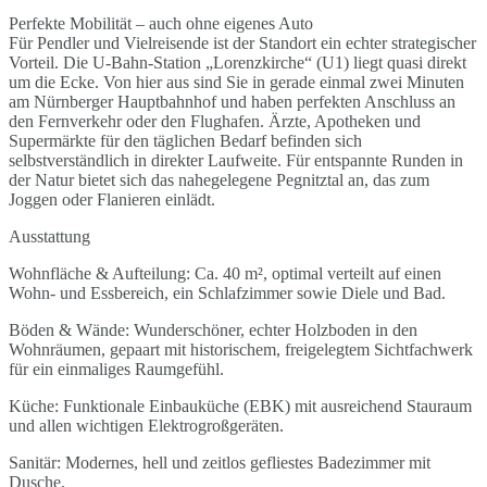
Perfekte Mobilität – auch ohne eigenes Auto
Für Pendler und Vielreisende ist der Standort ein echter strategischer
Vorteil. Die U-Bahn-Station „Lorenzkirche“ (U1) liegt quasi direkt
um die Ecke. Von hier aus sind Sie in gerade einmal zwei Minuten
am Nürnberger Hauptbahnhof und haben perfekten Anschluss an
den Fernverkehr oder den Flughafen. Ärzte, Apotheken und
Supermärkte für den täglichen Bedarf befinden sich
selbstverständlich in direkter Laufweite. Für entspannte Runden in
der Natur bietet sich das nahegelegene Pegnitztal an, das zum
Joggen oder Flanieren einlädt.
Ausstattung
Wohnfläche & Aufteilung: Ca. 40 m², optimal verteilt auf einen
Wohn- und Essbereich, ein Schlafzimmer sowie Diele und Bad.
Böden & Wände: Wunderschöner, echter Holzboden in den
Wohnräumen, gepaart mit historischem, freigelegtem Sichtfachwerk
für ein einmaliges Raumgefühl.
Küche: Funktionale Einbauküche (EBK) mit ausreichend Stauraum
und allen wichtigen Elektrogroßgeräten.
Sanitär: Modernes, hell und zeitlos gefliestes Badezimmer mit
Dusche.