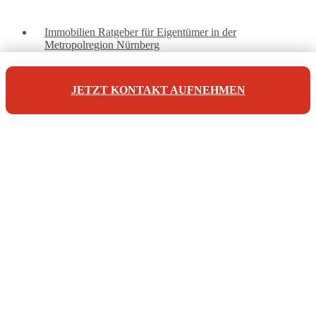
Immobilien Ratgeber für Eigentümer in der
Metropolregion Nürnberg
JETZT KONTAKT AUFNEHMEN
Unsere Referenzen
Unsere Kontaktdaten
Maderer Immobilien
Jörg Maderer
Stuibenweg 1
90471 Nürnberg
Tel: +49 911 923 007 10
info@maderer-immobilien.com
© 2026 | Maderer Immobilien - Verkauf und Vermietung von