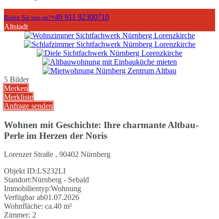
+49 911 92300710
Rufen Sie uns an!
Altstadt
5 Bilder
Merken
Merkliste
Anfrage senden
Wohnen mit Geschichte: Ihre charmante Altbau-
Perle im Herzen der Noris
Lorenzer Straße , 90402 Nürnberg
Objekt ID:
LS232LI
Standort:
Nürnberg - Sebald
Immobilientyp:
Wohnung
Verfügbar ab
01.07.2026
Wohnfläche:
ca.40 m²
Zimmer:
2