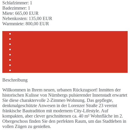
Schlafzimmer:
1
Badezimmer:
1
Miete:
665,00 EUR
Nebenkosten:
135,00 EUR
Warmmiete:
800,00 EUR
Beschreibung
Details
Energiedaten
Lage
Ausstattung
Merkmale
Standort
Dokumente
Beschreibung
Willkommen in Ihrem neuen, urbanen Rückzugsort! Inmitten der
historischen Kulisse von Nürnbergs pulsierender Innenstadt erwartet
Sie diese charaktervolle 2-Zimmer-Wohnung. Das gepflegte,
denkmalgeschützte Anwesen in der Lorenzer Straße 23 vereint
fränkische Bautradition mit modernem City-Lifestyle. Auf
kompakten, aber clever geschnittenen ca. 40 m² Wohnfläche im 2.
Obergeschoss finden Sie den perfekten Raum, um das Stadtleben in
vollen Zügen zu genießen.