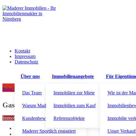
Kontakt
Impressum
Datenschutz
Über uns
Immobilienangebote
Für Eigentüm
+49 911 92300710
Rufen Sie uns an!
Das Team
Immobilien zur Miete
Wie ist der Ma
Gastronomie
Warum Maderer Immobilien?
Immobilien zum Kauf
Immobilienbe
Immobiliensuche starten
Kundenbewertungen
Referenzobjekte
Immobilie ver
Maderer Sportlich engagiert
Unser Verkauf