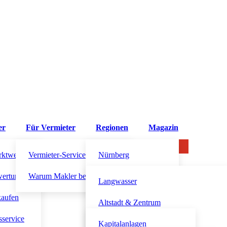
er
Für Vermieter
Regionen
Magazin
rktwert?
Vermieter-Service
Nürnberg
wertung
Warum Makler beauftragen?
Altdorf bei Nürnberg
Langwasser
kaufen
Fürth
Altstadt & Zentrum
sservice
Schwabach
Südstadt
Kapitalanlagen