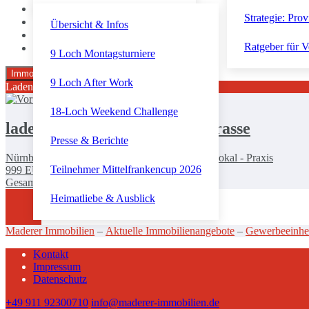
Strategie: Prov
Übersicht & Infos
Ratgeber für V
9 Loch Montagsturniere
Zurücksetzen
Immobilien suchen
9 Loch After Work
Ladenlokal
18-Loch Weekend Challenge
ladenlokal-nuernberg-gugelstrasse
Presse & Berichte
Nürnberg | Bürofläche - Gastronomie - Ladenlokal - Praxis
Teilnehmer Mittelfrankencup 2026
999
EUR
Gesamtfläche:
ca.72m²
Zimmer:
2
Heimatliebe & Ausblick
Maderer Immobilien
–
Aktuelle Immobilienangebote
–
Gewerbeeinhe
Kontakt
Impressum
Datenschutz
+49 911 92300710
info@maderer-immobilien.de