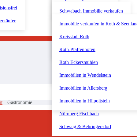
isionsfrei
Roth & Seenland
Nordstadt & Johannis
Westvorstadt & Dambach
Schwabach Immobilie verkaufen
erkäufer
Dutzendteich & Südost
Fürther Südstadt
Schwabach-Wolkersdorf
Immobilie verkaufen in Roth & Seenlan
Gartenstadt & Süd
Innenstadt und Stadtpark
Schwabach-Penzendorf
Kreisstadt Roth
Eibach & Röthenbach
Immobilien in Zirndorf
Schwabach-Eichwasen
Roth-Pfaffenhofen
Nördliche Außenstadt Almoshof
Immobilien in Oberasbach
Roth-Eckersmühlen
Nordöstliche Außenstadt Erlenstegen
Immobilien in Stein
Immobilien in Wendelstein
Nürnberger Westen
Immobilien in Allersberg
Nürnberg Altenfurt
Immobilien in Hilpoltstein
it
–
Gastronomie
Nürnberg Fischbach
Schwaig & Behringersdorf