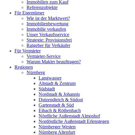
Immobilien zum Kauf
Referenzobjekte
Für Eigentümer
Wie ist der Marktwert?
Immobilienbewertung
Immobilie verkaufen
Unser Verkaufsservice
Strategie: Provisionsfrei
Ratgeber für Verkäufer
Für Vermieter
Vermieter-Service
Warum Makler beauftragen?
Regionen
Nürnberg
Langwasser
Altstadt & Zentrum
Südstadt
Nordstadt & Johannis
Dutzendteich & Südost
Gartenstadt & Süd
Eibach & Röthenbach
Nördliche Außenstadt Almoshof
Nordöstliche Außenstadt Erlenstegen
Nürnberger Westen
Nürnberg Altenfurt