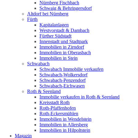
Nürnberg Fischbach
Schwaig & Behringersdorf
Altdorf bei Nürnberg
Fürth
Kapitalanlagen
Westvorstadt & Dambach
Fürther Südstadt
Innenstadt und Stadtpark
Immobilien in Zirndorf
Immobilien in Oberasbach
Immobilien in Stein
Schwabach
Schwabach Immobilie verkaufen
Schwabach-Wolkersdorf
Schwabach-Penzendorf
Schwabach-Eichwasen
Roth & Seenland
Immobilie verkaufen in Roth & Seenland
Kreisstadt Roth
Roth-Pfaffenhofen
Roth-Eckersmühlen
Immobilien in Wendelstein
Immobilien in Allersberg
Immobilien in Hilpoltstein
Magazin