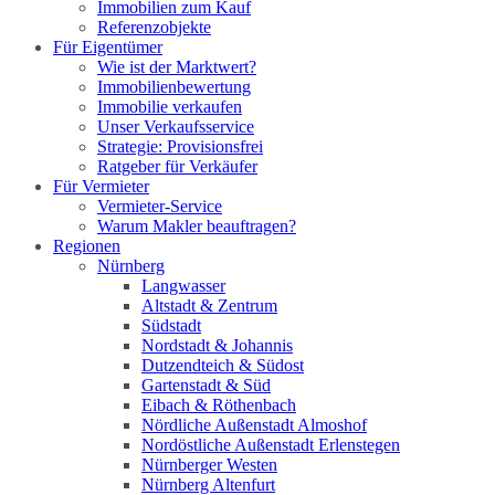
Immobilien zum Kauf
Referenzobjekte
Für Eigentümer
Wie ist der Marktwert?
Immobilienbewertung
Immobilie verkaufen
Unser Verkaufsservice
Strategie: Provisionsfrei
Ratgeber für Verkäufer
Für Vermieter
Vermieter-Service
Warum Makler beauftragen?
Regionen
Nürnberg
Langwasser
Altstadt & Zentrum
Südstadt
Nordstadt & Johannis
Dutzendteich & Südost
Gartenstadt & Süd
Eibach & Röthenbach
Nördliche Außenstadt Almoshof
Nordöstliche Außenstadt Erlenstegen
Nürnberger Westen
Nürnberg Altenfurt