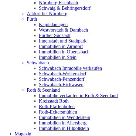
Nürnberg Fischbach
Schwaig & Behringersdorf
Altdorf bei Nürnberg
Fürth
Kapitalanlagen
Westvorstadt & Dambach
Fürther Südstadt
Innenstadt und Stadtpark
Immobilien in Zirndorf
Immobilien in Oberasbach
Immobilien in Stein
Schwabach
Schwabach Immobilie verkaufen
Schwabach-Wolkersdorf
Schwabach-Penzendorf
Schwabach-Eichwasen
Roth & Seenland
Immobilie verkaufen in Roth & Seenland
Kreisstadt Roth
Roth-Pfaffenhofen
Roth-Eckersmühlen
Immobilien in Wendelstein
Immobilien in Allersberg
Immobilien in Hilpoltstein
Magazin