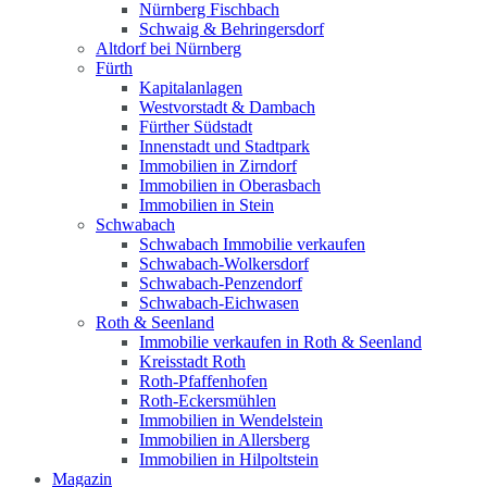
Nürnberg Fischbach
Schwaig & Behringersdorf
Altdorf bei Nürnberg
Fürth
Kapitalanlagen
Westvorstadt & Dambach
Fürther Südstadt
Innenstadt und Stadtpark
Immobilien in Zirndorf
Immobilien in Oberasbach
Immobilien in Stein
Schwabach
Schwabach Immobilie verkaufen
Schwabach-Wolkersdorf
Schwabach-Penzendorf
Schwabach-Eichwasen
Roth & Seenland
Immobilie verkaufen in Roth & Seenland
Kreisstadt Roth
Roth-Pfaffenhofen
Roth-Eckersmühlen
Immobilien in Wendelstein
Immobilien in Allersberg
Immobilien in Hilpoltstein
Magazin