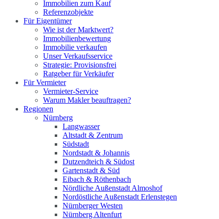
Immobilien zum Kauf
Referenzobjekte
Für Eigentümer
Wie ist der Marktwert?
Immobilienbewertung
Immobilie verkaufen
Unser Verkaufsservice
Strategie: Provisionsfrei
Ratgeber für Verkäufer
Für Vermieter
Vermieter-Service
Warum Makler beauftragen?
Regionen
Nürnberg
Langwasser
Altstadt & Zentrum
Südstadt
Nordstadt & Johannis
Dutzendteich & Südost
Gartenstadt & Süd
Eibach & Röthenbach
Nördliche Außenstadt Almoshof
Nordöstliche Außenstadt Erlenstegen
Nürnberger Westen
Nürnberg Altenfurt