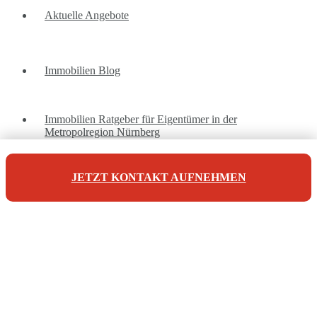
Aktuelle Angebote
Immobilien Blog
Immobilien Ratgeber für Eigentümer in der
Metropolregion Nürnberg
JETZT KONTAKT AUFNEHMEN
Unsere Referenzen
Unsere Kontaktdaten
Maderer Immobilien
Jörg Maderer
Stuibenweg 1