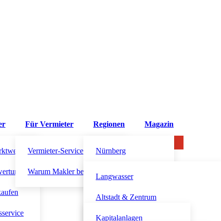
er
Für Vermieter
Regionen
Magazin
rktwert?
Vermieter-Service
Nürnberg
wertung
Warum Makler beauftragen?
Altdorf bei Nürnberg
Langwasser
kaufen
Fürth
Altstadt & Zentrum
sservice
Schwabach
Südstadt
Kapitalanlagen