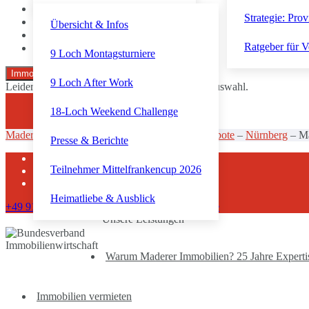
Strategie: Prov
Übersicht & Infos
Ratgeber für V
9 Loch Montagsturniere
Zurücksetzen
Immobilien suchen
9 Loch After Work
Leider gibt es aktuell keine Angebote zu Ihrer Auswahl.
18-Loch Weekend Challenge
Maderer Immobilien
–
Aktuelle Immobilienangebote
–
Nürnberg
–
M
Presse & Berichte
Kontakt
Teilnehmer Mittelfrankencup 2026
Impressum
Datenschutz
Heimatliebe & Ausblick
+49 911 92300710
info@maderer-immobilien.de
Unsere Leistungen
Warum Maderer Immobilien? 25 Jahre Expertise
Immobilien vermieten