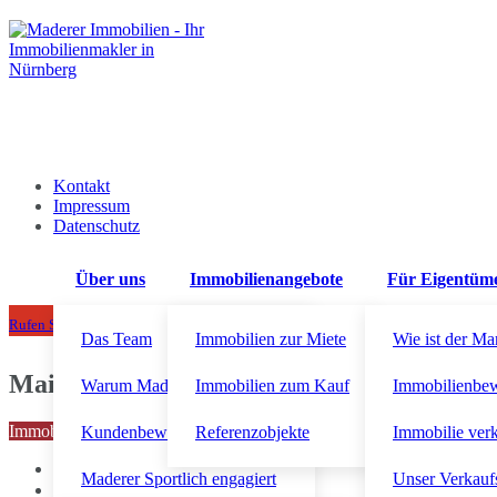
Kontakt
Impressum
Datenschutz
Über uns
Immobilienangebote
Für Eigentüm
+49 911 92300710
Rufen Sie uns an!
Das Team
Immobilien zur Miete
Wie ist der Ma
Maiach
Warum Maderer Immobilien?
Immobilien zum Kauf
Immobilienbe
Immobiliensuche starten
Kundenbewertungen
Referenzobjekte
Immobilie ver
Maderer Sportlich engagiert
Unser Verkauf