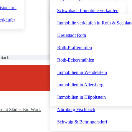
isionsfrei
Roth & Seenland
Nordstadt & Johannis
Westvorstadt & Dambach
Schwabach Immobilie verkaufen
erkäufer
Dutzendteich & Südost
Fürther Südstadt
Schwabach-Wolkersdorf
Immobilie verkaufen in Roth & Seenlan
Gartenstadt & Süd
Innenstadt und Stadtpark
Schwabach-Penzendorf
Kreisstadt Roth
Eibach & Röthenbach
Immobilien in Zirndorf
Schwabach-Eichwasen
Roth-Pfaffenhofen
aiach
Nördliche Außenstadt Almoshof
Immobilien in Oberasbach
Roth-Eckersmühlen
Nordöstliche Außenstadt Erlenstegen
Immobilien in Stein
Immobilien in Wendelstein
Nürnberger Westen
Immobilien in Allersberg
Nürnberg Altenfurt
Immobilien in Hilpoltstein
. 4 Städte. Ein Wort.
Nürnberg Fischbach
Schwaig & Behringersdorf