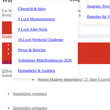
Wohnraummietvertrag fristlos gekündigt 
Strategie: Prov
Übersicht & Infos
Ein Wohnraummietvertrag kann von beiden Parteien Mieter und Vermi
Berücksichtigung aller Umstände des Einzelfalls, insbesondere eines
Ratgeber für V
9 Loch Montagsturniere
9 Loch After Work
Maderer Immobilien
–
Wohnraummietvertrag
18-Loch Weekend Challenge
Kontakt
Impressum
Presse & Berichte
Datenschutz
Teilnehmer Mittelfrankencup 2026
+49 911 92300710
info@maderer-immobilien.de
Unsere Leistungen
Heimatliebe & Ausblick
Warum Maderer Immobilien? 25 Jahre Expertise
Immobilien vermieten
Immobilien verkaufen