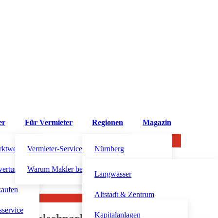
er
Für Vermieter
Regionen
Magazin
rktwert?
Vermieter-Service
Nürnberg
wertung
Warum Makler beauftragen?
Altdorf bei Nürnberg
Langwasser
kaufen
Fürth
Altstadt & Zentrum
sservice
Schwabach
Südstadt
Kapitalanlagen