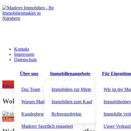
Kontakt
Impressum
Datenschutz
Über uns
Immobilienangebote
Für Eigentüm
+49 911 92300710
Rufen Sie uns an!
Das Team
Immobilien zur Miete
Wie ist der Ma
Wohnraummietvertrag
Warum Maderer Immobilien?
Immobilien zum Kauf
Immobilienbe
Kundenbewertungen
Referenzobjekte
Immobilie ver
Allgemeines - Vermischtes
Maderer Sportlich engagiert
Unser Verkauf