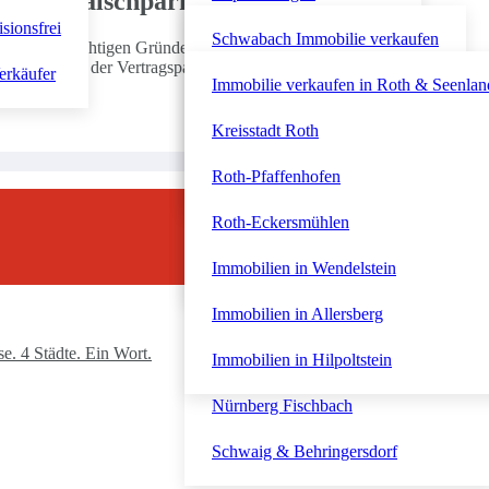
wegen Falschparken
isionsfrei
Roth & Seenland
Nordstadt & Johannis
Westvorstadt & Dambach
Schwabach Immobilie verkaufen
eter aus wichtigen Gründen außerordentlich fristlos gekündigt werd
 Verschuldens der Vertragsparteien, und unter Abwägung der beiderseiti
erkäufer
Dutzendteich & Südost
Fürther Südstadt
Schwabach-Wolkersdorf
Immobilie verkaufen in Roth & Seenlan
Gartenstadt & Süd
Innenstadt und Stadtpark
Schwabach-Penzendorf
Kreisstadt Roth
Eibach & Röthenbach
Immobilien in Zirndorf
Schwabach-Eichwasen
Roth-Pfaffenhofen
Nördliche Außenstadt Almoshof
Immobilien in Oberasbach
Roth-Eckersmühlen
Nordöstliche Außenstadt Erlenstegen
Immobilien in Stein
Immobilien in Wendelstein
Nürnberger Westen
Immobilien in Allersberg
. 4 Städte. Ein Wort.
Nürnberg Altenfurt
Immobilien in Hilpoltstein
Nürnberg Fischbach
Schwaig & Behringersdorf