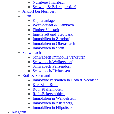
Nürnberg Fischbach
Schwaig & Behringersdorf
Altdorf bei Nürnberg
Fürth
Kapitalanlagen
Westvorstadt & Dambach
Fürther Südstadt
Innenstadt und Stadtpark
Immobilien in Zirndorf
Immobilien in Oberasbach
Immobilien in Stein
Schwabach
Schwabach Immobilie verkaufen
Schwabach-Wolkersdorf
Schwabach-Penzendorf
Schwabach-Eichwasen
Roth & Seenland
Immobilie verkaufen in Roth & Seenland
Kreisstadt Roth
Roth-Pfaffenhofen
Roth-Eckersmühlen
Immobilien in Wendelstein
Immobilien in Allersberg
Immobilien in Hilpoltstein
Magazin