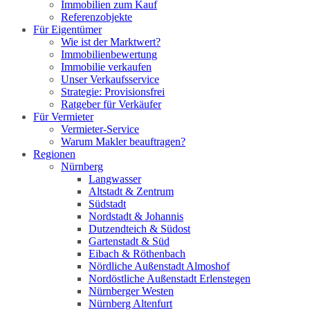
Immobilien zum Kauf
Referenzobjekte
Für Eigentümer
Wie ist der Marktwert?
Immobilienbewertung
Immobilie verkaufen
Unser Verkaufsservice
Strategie: Provisionsfrei
Ratgeber für Verkäufer
Für Vermieter
Vermieter-Service
Warum Makler beauftragen?
Regionen
Nürnberg
Langwasser
Altstadt & Zentrum
Südstadt
Nordstadt & Johannis
Dutzendteich & Südost
Gartenstadt & Süd
Eibach & Röthenbach
Nördliche Außenstadt Almoshof
Nordöstliche Außenstadt Erlenstegen
Nürnberger Westen
Nürnberg Altenfurt