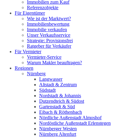
Immobilien zum Kauf
Referenzobjekte
Für Eigentümer
Wie ist der Marktwert?
Immobilienbewertung
Immobilie verkaufen
Unser Verkaufsservice
Strategie: Provisionsfrei
Ratgeber für Verkäufer
Für Vermieter
Vermieter-Service
Warum Makler beauftragen?
Regionen
Nürnberg
Langwasser
Altstadt & Zentrum
Südstadt
Nordstadt & Johannis
Dutzendteich & Südost
Gartenstadt & Süd
Eibach & Röthenbach
Nördliche Außenstadt Almoshof
Nordöstliche Außenstadt Erlenstegen
Nürnberger Westen
Nürnberg Altenfurt