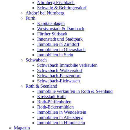
Nürnberg Fischbach
Schwaig & Behringersdorf
Altdorf bei Nürnberg
Fürth
Kapitalanlagen
Westvorstadt & Dambach
Fürther Südstadt
Innenstadt und Stadtpark
Immobilien in Zirndorf
Immobilien in Oberasbach
Immobilien in Stein
Schwabach
Schwabach Immobilie verkaufen
Schwabach-Wolkersdorf
Schwabach-Penzendorf
Schwabach-Eichwasen
Roth & Seenland
Immobilie verkaufen in Roth & Seenland
Kreisstadt Roth
Roth-Pfaffenhofen
Roth-Eckersmühlen
Immobilien in Wendelstein
Immobilien in Allersberg
Immobilien in Hilpoltstein
Magazin