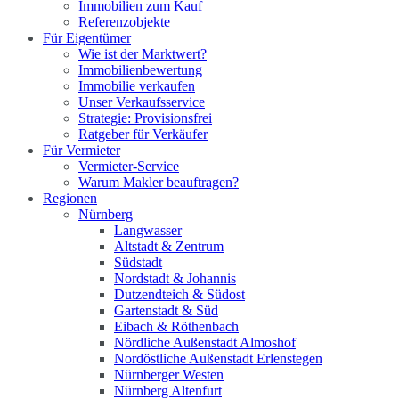
Immobilien zum Kauf
Referenzobjekte
Für Eigentümer
Wie ist der Marktwert?
Immobilienbewertung
Immobilie verkaufen
Unser Verkaufsservice
Strategie: Provisionsfrei
Ratgeber für Verkäufer
Für Vermieter
Vermieter-Service
Warum Makler beauftragen?
Regionen
Nürnberg
Langwasser
Altstadt & Zentrum
Südstadt
Nordstadt & Johannis
Dutzendteich & Südost
Gartenstadt & Süd
Eibach & Röthenbach
Nördliche Außenstadt Almoshof
Nordöstliche Außenstadt Erlenstegen
Nürnberger Westen
Nürnberg Altenfurt