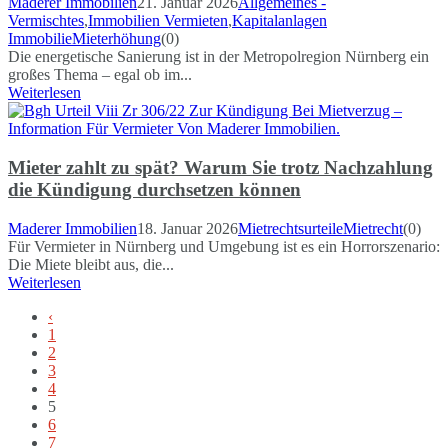
Maderer Immobilien
21. Januar 2026
Allgemeines -
Vermischtes
,
Immobilien Vermieten
,
Kapitalanlagen
Immobilie
Mieterhöhung
(0)
Die energetische Sanierung ist in der Metropolregion Nürnberg ein
großes Thema – egal ob im...
Weiterlesen
Mieter zahlt zu spät? Warum Sie trotz Nachzahlung
die Kündigung durchsetzen können
Maderer Immobilien
18. Januar 2026
Mietrechtsurteile
Mietrecht
(0)
Für Vermieter in Nürnberg und Umgebung ist es ein Horrorszenario:
Die Miete bleibt aus, die...
Weiterlesen
‹
1
2
3
4
5
6
7