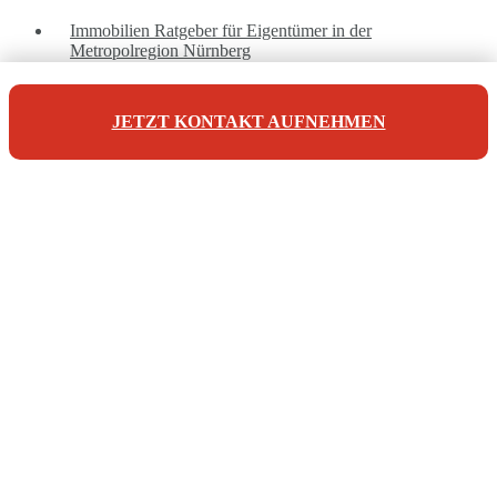
Immobilien Ratgeber für Eigentümer in der
Metropolregion Nürnberg
JETZT KONTAKT AUFNEHMEN
Unsere Referenzen
Unsere Kontaktdaten
Maderer Immobilien
Jörg Maderer
Stuibenweg 1
90471 Nürnberg
Tel: +49 911 923 007 10
info@maderer-immobilien.com
© 2026 | Maderer Immobilien - Verkauf und Vermietung von
Immobilien