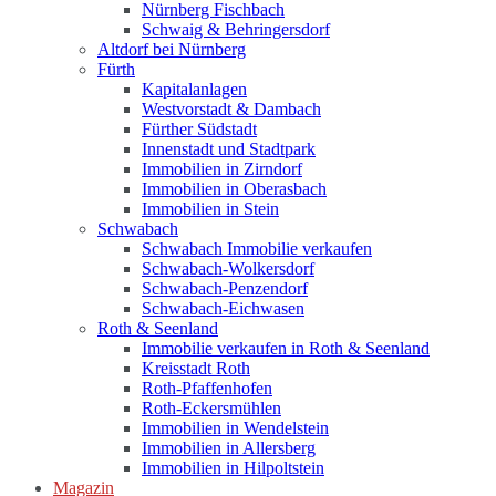
Nürnberg Fischbach
Schwaig & Behringersdorf
Altdorf bei Nürnberg
Fürth
Kapitalanlagen
Westvorstadt & Dambach
Fürther Südstadt
Innenstadt und Stadtpark
Immobilien in Zirndorf
Immobilien in Oberasbach
Immobilien in Stein
Schwabach
Schwabach Immobilie verkaufen
Schwabach-Wolkersdorf
Schwabach-Penzendorf
Schwabach-Eichwasen
Roth & Seenland
Immobilie verkaufen in Roth & Seenland
Kreisstadt Roth
Roth-Pfaffenhofen
Roth-Eckersmühlen
Immobilien in Wendelstein
Immobilien in Allersberg
Immobilien in Hilpoltstein
Magazin