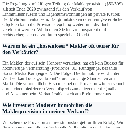
Die Regelung zur hälftigen Teilung der Maklerprovision ($50/50$)
gilt seit Ende 2020 zwingend für den Verkauf von
Einfamilienhäusern und Eigentumswohnungen an private Käufer.
Bei Mehrfamilienhäusern, Baugrundstücken oder rein gewerblichen
Objekten kann die Provisionsregelung weiterhin individuell
vereinbart werden. Wir beraten Sie hierzu transparent und
rechtssicher, passend zu Ihrem speziellen Objekt.
Warum ist ein „kostenloser“ Makler oft teurer für
den Verkäufer?
Ein Makler, der auf sein Honorar verzichtet, hat oft kein Budget für
hochwertige Vermarktung (Profifotos, 3D-Rundgänge, bezahlte
Social-Media-Kampagnen). Die Folge: Die Immobilie wird unter
Wert verkauft oder „verbrennt“ durch zu lange Standzeiten am
Markt. Die vermeintliche Ersparnis bei der Provision wird so schnell
durch einen niedrigeren Verkaufspreis zunichtegemacht. Qualität
und Ausdauer beim Verkauf zahlen sich am Ende immer aus.
Wie investiert Maderer Immobilien die
Maklerprovision in meinen Verkauf?
Wir sehen die Provision als Investitionsbudget für Ihren Erfolg. Wir
finanzieren davon die professionelle Aufbereitung der Unterlagen,