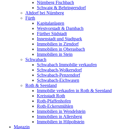
Nürnberg Fischbach
Schwaig & Behringersdorf
Altdorf bei Nürnberg
Fürth
Kapitalanlagen
Westvorstadt & Dambach
Fürther Südstadt
Innenstadt und Stadtpark
Immobilien in Zirndorf
Immobilien in Oberasbach
Immobilien in Stein
Schwabach
Schwabach Immobilie verkaufen
Schwabach-Wolkersdorf
Schwabach-Penzendorf
Schwabach-Eichwasen
Roth & Seenland
Immobilie verkaufen in Roth & Seenland
Kreisstadt Roth
Roth-Pfaffenhofen
Roth-Eckersmühlen
Immobilien in Wendelstein
Immobilien in Allersberg
Immobilien in Hilpoltstein
Magazin