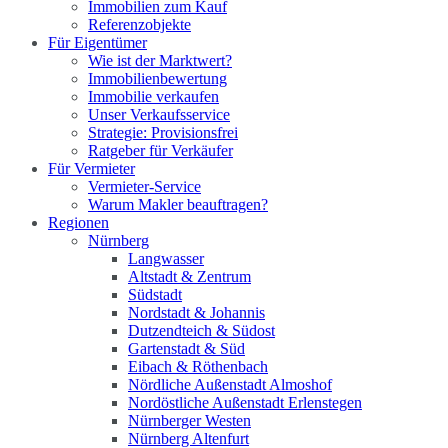
Immobilien zum Kauf
Referenzobjekte
Für Eigentümer
Wie ist der Marktwert?
Immobilienbewertung
Immobilie verkaufen
Unser Verkaufsservice
Strategie: Provisionsfrei
Ratgeber für Verkäufer
Für Vermieter
Vermieter-Service
Warum Makler beauftragen?
Regionen
Nürnberg
Langwasser
Altstadt & Zentrum
Südstadt
Nordstadt & Johannis
Dutzendteich & Südost
Gartenstadt & Süd
Eibach & Röthenbach
Nördliche Außenstadt Almoshof
Nordöstliche Außenstadt Erlenstegen
Nürnberger Westen
Nürnberg Altenfurt