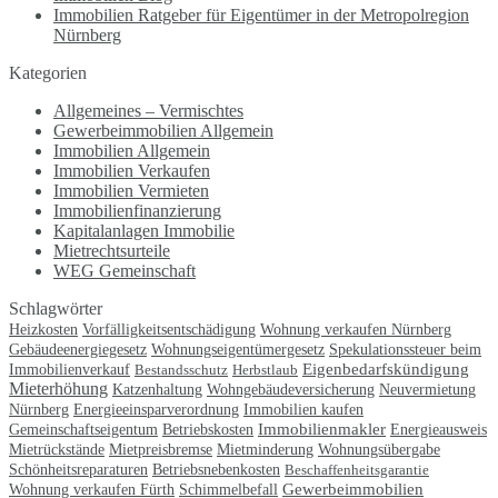
Immobilien Ratgeber für Eigentümer in der Metropolregion
Nürnberg
Kategorien
Allgemeines – Vermischtes
Gewerbeimmobilien Allgemein
Immobilien Allgemein
Immobilien Verkaufen
Immobilien Vermieten
Immobilienfinanzierung
Kapitalanlagen Immobilie
Mietrechtsurteile
WEG Gemeinschaft
Schlagwörter
Heizkosten
Vorfälligkeitsentschädigung
Wohnung verkaufen Nürnberg
Gebäudeenergiegesetz
Wohnungseigentümergesetz
Spekulationssteuer beim
Eigenbedarfskündigung
Immobilienverkauf
Bestandsschutz
Herbstlaub
Mieterhöhung
Neuvermietung
Katzenhaltung
Wohngebäudeversicherung
Nürnberg
Immobilien kaufen
Energieeinsparverordnung
Gemeinschaftseigentum
Immobilienmakler
Betriebskosten
Energieausweis
Mietpreisbremse
Mietrückstände
Mietminderung
Wohnungsübergabe
Schönheitsreparaturen
Betriebsnebenkosten
Beschaffenheitsgarantie
Gewerbeimmobilien
Wohnung verkaufen Fürth
Schimmelbefall