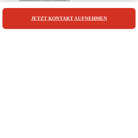
JETZT KONTAKT AUFNEHMEN
Unsere Referenzen
Unsere Kontaktdaten
Maderer Immobilien
Jörg Maderer
Stuibenweg 1
90471 Nürnberg
Tel: +49 911 923 007 10
info@maderer-immobilien.com
© 2026 | Maderer Immobilien - Verkauf und Vermietung von
Immobilien