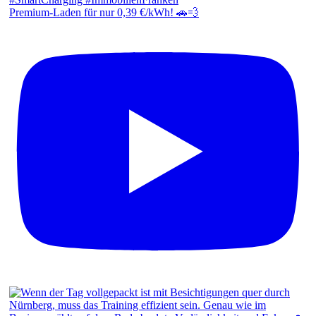
Premium-Laden für nur 0,39 €/kWh! 🚗💨