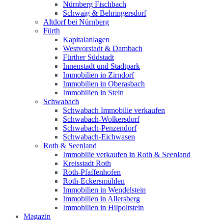
Nürnberg Fischbach
Schwaig & Behringersdorf
Altdorf bei Nürnberg
Fürth
Kapitalanlagen
Westvorstadt & Dambach
Fürther Südstadt
Innenstadt und Stadtpark
Immobilien in Zirndorf
Immobilien in Oberasbach
Immobilien in Stein
Schwabach
Schwabach Immobilie verkaufen
Schwabach-Wolkersdorf
Schwabach-Penzendorf
Schwabach-Eichwasen
Roth & Seenland
Immobilie verkaufen in Roth & Seenland
Kreisstadt Roth
Roth-Pfaffenhofen
Roth-Eckersmühlen
Immobilien in Wendelstein
Immobilien in Allersberg
Immobilien in Hilpoltstein
Magazin