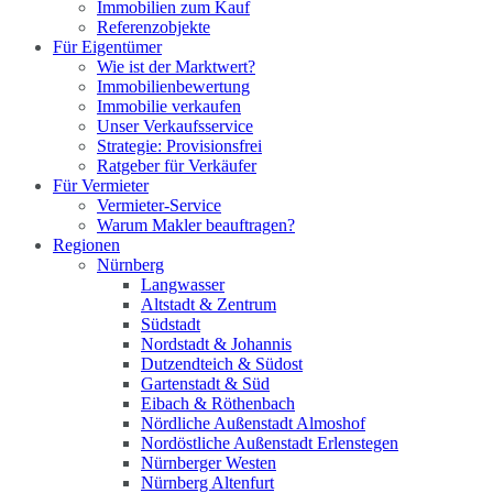
Immobilien zum Kauf
Referenzobjekte
Für Eigentümer
Wie ist der Marktwert?
Immobilienbewertung
Immobilie verkaufen
Unser Verkaufsservice
Strategie: Provisionsfrei
Ratgeber für Verkäufer
Für Vermieter
Vermieter-Service
Warum Makler beauftragen?
Regionen
Nürnberg
Langwasser
Altstadt & Zentrum
Südstadt
Nordstadt & Johannis
Dutzendteich & Südost
Gartenstadt & Süd
Eibach & Röthenbach
Nördliche Außenstadt Almoshof
Nordöstliche Außenstadt Erlenstegen
Nürnberger Westen
Nürnberg Altenfurt