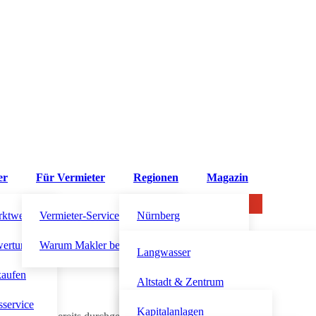
er
Für Vermieter
Regionen
Magazin
rktwert?
Vermieter-Service
Nürnberg
au?
wertung
Warum Makler beauftragen?
Altdorf bei Nürnberg
Langwasser
kaufen
Fürth
Altstadt & Zentrum
sservice
Schwabach
Südstadt
Kapitalanlagen