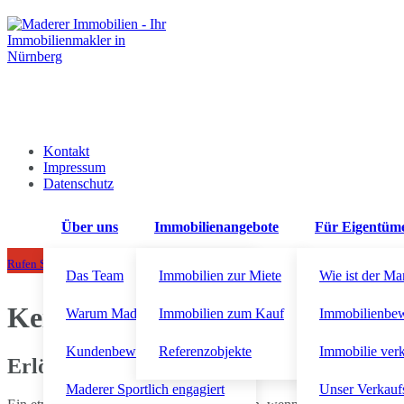
Kontakt
Impressum
Datenschutz
Über uns
Immobilienangebote
Für Eigentüm
+49 911 92300710
Rufen Sie uns an!
Das Team
Immobilien zur Miete
Wie ist der Ma
Kein Bestandsschutz nach Umb
Warum Maderer Immobilien?
Immobilien zum Kauf
Immobilienbe
Kundenbewertungen
Referenzobjekte
Immobilie ver
Erlöschen eines Bestandsschutz bei Umbau
Maderer Sportlich engagiert
Unser Verkauf