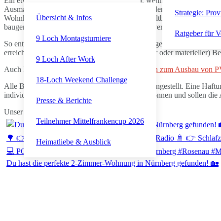
Ein etwaiger Bestandsschutz kann erlöschen, wenn ein Wohnhaus ang
Ausmaße des Wohnhauses mit dem Altbestand identisch sind und die 
Strategie: Prov
Übersicht & Infos
Wohnhaus als anders („aliud“) gegenüber dem Altbestand einzuordne
baugenehmigungsfreie Baumaßnahmen so sehr verändert werden, dass
Ratgeber für V
9 Loch Montagsturniere
So entschieden die Richter des Oberverwaltungsgerichts NRW gegenü
erreicht werden könne, da ein etwaiger (formeller oder materieller)
9 Loch After Work
Auch Interessant:
Umsatzsteuerliche Maßnahmen zum Ausbau von P
18-Loch Weekend Challenge
Alle Beiträge sind nach bestem Wissen zusammengestellt. Eine Haftu
individuellen Besonderheiten jedes Einzelfalls können und sollen di
Presse & Berichte
Unser Kanal auf YouTube
Teilnehmer Mittelfrankencup 2026
Heimatliebe & Ausblick
Du hast die perfekte 2-Zimmer-Wohnung in Nürnberg gefunden! 🏡