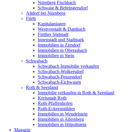
Nürnberg Fischbach
Schwaig & Behringersdorf
Altdorf bei Nürnberg
Fürth
Kapitalanlagen
Westvorstadt & Dambach
Fürther Südstadt
Innenstadt und Stadtpark
Immobilien in Zirndorf
Immobilien in Oberasbach
Immobilien in Stein
Schwabach
Schwabach Immobilie verkaufen
Schwabach-Wolkersdorf
Schwabach-Penzendorf
Schwabach-Eichwasen
Roth & Seenland
Immobilie verkaufen in Roth & Seenland
Kreisstadt Roth
Roth-Pfaffenhofen
Roth-Eckersmühlen
Immobilien in Wendelstein
Immobilien in Allersberg
Immobilien in Hilpoltstein
Magazin