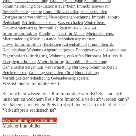
Wohngebäudeversicherung
Wohnungsübergabe
Schimmelbefall
Schimmelbildung
Spekulationssteuer beim Immobilienverkauf
Immobilie verkaufen
Beschaffenheitsgarantie
Haus verkaufen
Energieeinsparverordnung
Nebenkostenabrechnung
Immobilienbüro
Betriebsnebenkosten
Herbstlaub
Wasserschaden
Winterdienst
Immobilien kaufen
Gewerbemietvertrag
Bestandsschutz
Immobilienmakler
Mietpreisbremse
Kündigungsfrist für Mieter
Schönheitsreparaturen
Mietminderung
Mietrückstände
Gewerbeimmobilien
Immobilien als
Heizkosten
Katzenhaltung
Kapitalanlage
Wohnungseigentümergesetz
Energieausweis
E-Ladestation
Mietrecht
Eigenbedarfskündigung
Wohnung verkaufen Nürnberg
Mieterhöhung
Energiepreisbremse
Immobilienfinanzierung
Gemeinschaftseigentum
Neuvermietung Nürnberg
Schimmerbefall
Betriebskosten
Wohnung verkaufen Fürth
Hundehaltung
Gebäudeenergiegesetz
Vorfälligkeitsentschädigung
Was ist meine Immobilie wert?
Sie möchten wissen, was Ihre Immobilie wert ist? Sie sind sich
unsicher, zu welchem Preis Ihre Immobilie verkauft werden kann?
Sie haben schon einen Preis im Kopf und wissen nicht ob dieser
Verkaufspreis realistisch ist?
Wertermittlung in 2 Minuten
Maderer Immobilien