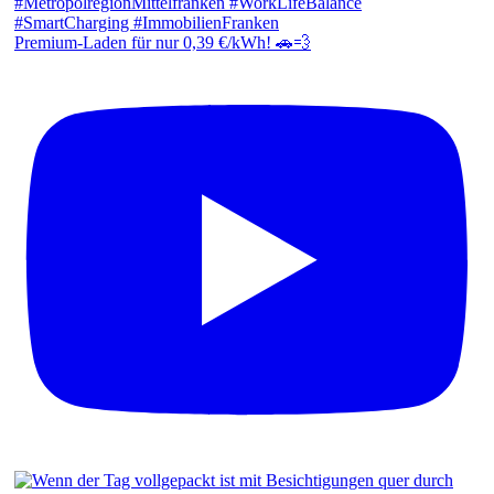
Premium-Laden für nur 0,39 €/kWh! 🚗💨