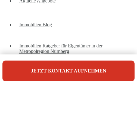
Aktuelle Angebote
Immobilien Blog
Immobilien Ratgeber für Eigentümer in der
Metropolregion Nürnberg
JETZT KONTAKT AUFNEHMEN
Unsere Referenzen
Unsere Kontaktdaten
Maderer Immobilien
Jörg Maderer
Stuibenweg 1
90471 Nürnberg