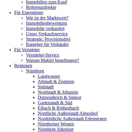
Immobilien zum Kauf
Referenzobjekte
Für Eigentümer
Wie ist der Marktwert?
Immobilienbewertung
Immobilie verkaufen
Unser Verkaufsservice
Strategie: Provisionsfrei
Ratgeber für Verkäufer
Für Vermieter
Vermieter-Service
Warum Makler beauftragen?
Regionen
Nürnberg
Langwasser
Altstadt & Zentrum
Südstadt
Nordstadt & Johannis
Dutzendteich & Südost
Gartenstadt & Süd
Eibach & Röthenbach
Nördliche Außenstadt Almoshof
Nordöstliche Außenstadt Erlenstegen
Nürnberger Westen
Nürnberg Altenfurt