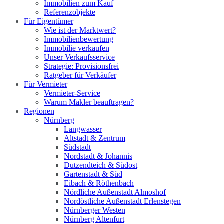
Immobilien zum Kauf
Referenzobjekte
Für Eigentümer
Wie ist der Marktwert?
Immobilienbewertung
Immobilie verkaufen
Unser Verkaufsservice
Strategie: Provisionsfrei
Ratgeber für Verkäufer
Für Vermieter
Vermieter-Service
Warum Makler beauftragen?
Regionen
Nürnberg
Langwasser
Altstadt & Zentrum
Südstadt
Nordstadt & Johannis
Dutzendteich & Südost
Gartenstadt & Süd
Eibach & Röthenbach
Nördliche Außenstadt Almoshof
Nordöstliche Außenstadt Erlenstegen
Nürnberger Westen
Nürnberg Altenfurt