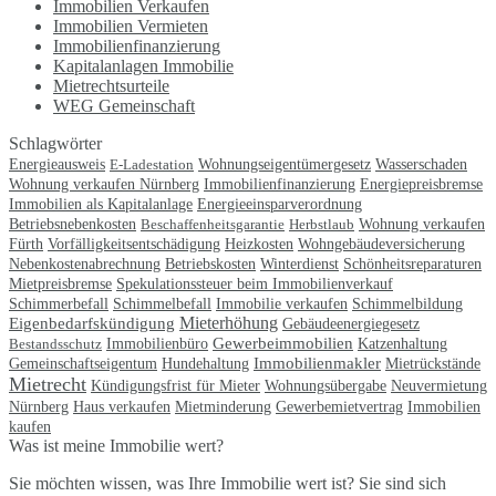
Immobilien Verkaufen
Immobilien Vermieten
Immobilienfinanzierung
Kapitalanlagen Immobilie
Mietrechtsurteile
WEG Gemeinschaft
Schlagwörter
Wohnungseigentümergesetz
Energieausweis
E-Ladestation
Wasserschaden
Wohnung verkaufen Nürnberg
Immobilienfinanzierung
Energiepreisbremse
Immobilien als Kapitalanlage
Energieeinsparverordnung
Betriebsnebenkosten
Beschaffenheitsgarantie
Herbstlaub
Wohnung verkaufen
Fürth
Vorfälligkeitsentschädigung
Heizkosten
Wohngebäudeversicherung
Schönheitsreparaturen
Nebenkostenabrechnung
Betriebskosten
Winterdienst
Mietpreisbremse
Spekulationssteuer beim Immobilienverkauf
Immobilie verkaufen
Schimmerbefall
Schimmelbefall
Schimmelbildung
Eigenbedarfskündigung
Mieterhöhung
Gebäudeenergiegesetz
Gewerbeimmobilien
Bestandsschutz
Immobilienbüro
Katzenhaltung
Gemeinschaftseigentum
Immobilienmakler
Hundehaltung
Mietrückstände
Mietrecht
Neuvermietung
Kündigungsfrist für Mieter
Wohnungsübergabe
Nürnberg
Immobilien
Haus verkaufen
Mietminderung
Gewerbemietvertrag
kaufen
Was ist meine Immobilie wert?
Sie möchten wissen, was Ihre Immobilie wert ist? Sie sind sich