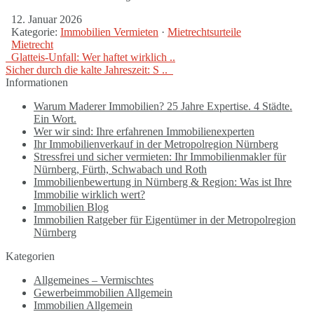
12. Januar 2026
Kategorie:
Immobilien Vermieten
·
Mietrechtsurteile
Mietrecht
Glatteis-Unfall: Wer haftet wirklich ..
Sicher durch die kalte Jahreszeit: S ..
Informationen
Warum Maderer Immobilien? 25 Jahre Expertise. 4 Städte.
Ein Wort.
Wer wir sind: Ihre erfahrenen Immobilienexperten
Ihr Immobilienverkauf in der Metropolregion Nürnberg
Stressfrei und sicher vermieten: Ihr Immobilienmakler für
Nürnberg, Fürth, Schwabach und Roth
Immobilienbewertung in Nürnberg & Region: Was ist Ihre
Immobilie wirklich wert?
Immobilien Blog
Immobilien Ratgeber für Eigentümer in der Metropolregion
Nürnberg
Kategorien
Allgemeines – Vermischtes
Gewerbeimmobilien Allgemein
Immobilien Allgemein