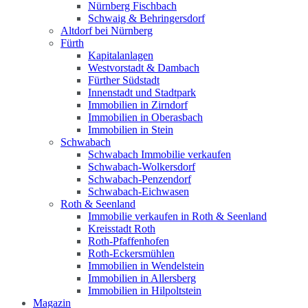
Nürnberg Fischbach
Schwaig & Behringersdorf
Altdorf bei Nürnberg
Fürth
Kapitalanlagen
Westvorstadt & Dambach
Fürther Südstadt
Innenstadt und Stadtpark
Immobilien in Zirndorf
Immobilien in Oberasbach
Immobilien in Stein
Schwabach
Schwabach Immobilie verkaufen
Schwabach-Wolkersdorf
Schwabach-Penzendorf
Schwabach-Eichwasen
Roth & Seenland
Immobilie verkaufen in Roth & Seenland
Kreisstadt Roth
Roth-Pfaffenhofen
Roth-Eckersmühlen
Immobilien in Wendelstein
Immobilien in Allersberg
Immobilien in Hilpoltstein
Magazin