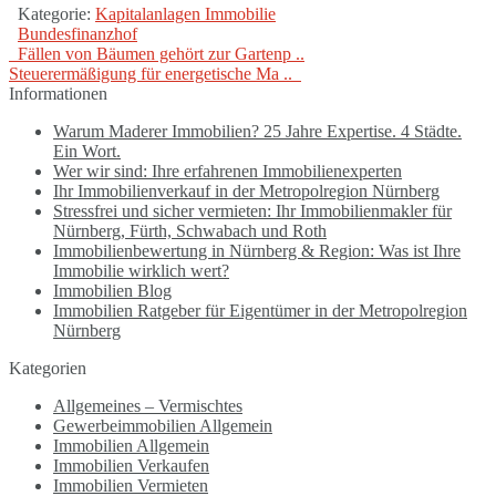
Kategorie:
Kapitalanlagen Immobilie
Bundesfinanzhof
Fällen von Bäumen gehört zur Gartenp ..
Steuerermäßigung für energetische Ma ..
Informationen
Warum Maderer Immobilien? 25 Jahre Expertise. 4 Städte.
Ein Wort.
Wer wir sind: Ihre erfahrenen Immobilienexperten
Ihr Immobilienverkauf in der Metropolregion Nürnberg
Stressfrei und sicher vermieten: Ihr Immobilienmakler für
Nürnberg, Fürth, Schwabach und Roth
Immobilienbewertung in Nürnberg & Region: Was ist Ihre
Immobilie wirklich wert?
Immobilien Blog
Immobilien Ratgeber für Eigentümer in der Metropolregion
Nürnberg
Kategorien
Allgemeines – Vermischtes
Gewerbeimmobilien Allgemein
Immobilien Allgemein
Immobilien Verkaufen
Immobilien Vermieten