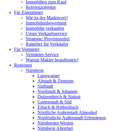
Immobilien zum Kauf
Referenzobjekte
Für Eigentümer
Wie ist der Marktwert?
Immobilienbewertung
Immobilie verkaufen
Unser Verkaufsservice
Strategie: Provisionsfrei
Ratgeber für Verkäufer
Für Vermieter
Vermieter-Service
Warum Makler beauftragen?
Regionen
Nürnberg
Langwasser
Altstadt & Zentrum
Südstadt
Nordstadt & Johannis
Dutzendteich & Südost
Gartenstadt & Süd
Eibach & Röthenbach
Nördliche Außenstadt Almoshof
Nordöstliche Außenstadt Erlenstegen
Nürnberger Westen
Nürnberg Altenfurt