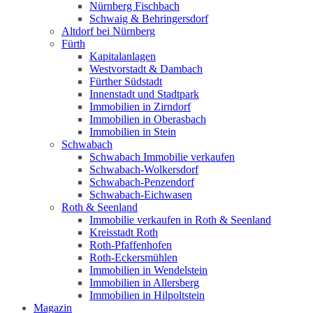
Nürnberg Fischbach
Schwaig & Behringersdorf
Altdorf bei Nürnberg
Fürth
Kapitalanlagen
Westvorstadt & Dambach
Fürther Südstadt
Innenstadt und Stadtpark
Immobilien in Zirndorf
Immobilien in Oberasbach
Immobilien in Stein
Schwabach
Schwabach Immobilie verkaufen
Schwabach-Wolkersdorf
Schwabach-Penzendorf
Schwabach-Eichwasen
Roth & Seenland
Immobilie verkaufen in Roth & Seenland
Kreisstadt Roth
Roth-Pfaffenhofen
Roth-Eckersmühlen
Immobilien in Wendelstein
Immobilien in Allersberg
Immobilien in Hilpoltstein
Magazin