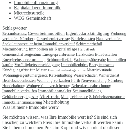
Immobilienfinanzierung
Kapitalanlagen Immobilie
Mietrechtsurteile
WEG Gemeinschaft
Schlagwörter
Eigenbedarfskündigung
Gewerbeimmobilien
Bestandsschutz
Wohnung
verkaufen Nürnberg
Gewerbemietvertrag
Betriebskosten
Haus verkaufen
Spekulationssteuer beim Immobilienverkauf
Schimmerbefall
Immobilien als Kapitalanlage
Mietminderung
Herbstlaub
Gemeinschaftseigentum
Energiepreisbremse
Heizkosten
E-Ladestation
Immobilien
Energieeinsparverordnung
Schimmelbefall
Wohnungsübergabe
kaufen
Vorfälligkeitsentschädigung
Immobilienbüro
Energieausweis
Kündigungsfrist für Mieter
Beschaffenheitsgarantie
Mietrückstände
Wohnungseigentümergesetz
Katzenhaltung
Wasserschaden
Winterdienst
Betriebsnebenkosten
Neuvermietung Nürnberg
Wohnung verkaufen Fürth
Hundehaltung
Wohngebäudeversicherung
Nebenkostenabrechnung
Immobilie verkaufen
Immobilienmakler
Schimmelbildung
Mietrecht
Gebäudeenergiegesetz
Mietpreisbremse
Schönheitsreparaturen
Mieterhöhung
Immobilienfinanzierung
Was ist meine Immobilie wert?
Sie möchten wissen, was Ihre Immobilie wert ist? Sie sind sich
unsicher, zu welchem Preis Ihre Immobilie verkauft werden kann?
Sie haben schon einen Preis im Kopf und wissen nicht ob dieser