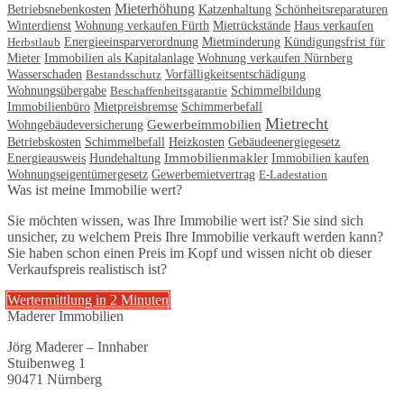
Mieterhöhung
Betriebsnebenkosten
Schönheitsreparaturen
Katzenhaltung
Winterdienst
Wohnung verkaufen Fürth
Mietrückstände
Haus verkaufen
Herbstlaub
Energieeinsparverordnung
Mietminderung
Kündigungsfrist für
Immobilien als Kapitalanlage
Mieter
Wohnung verkaufen Nürnberg
Wasserschaden
Bestandsschutz
Vorfälligkeitsentschädigung
Wohnungsübergabe
Beschaffenheitsgarantie
Schimmelbildung
Mietpreisbremse
Immobilienbüro
Schimmerbefall
Mietrecht
Gewerbeimmobilien
Wohngebäudeversicherung
Gebäudeenergiegesetz
Betriebskosten
Schimmelbefall
Heizkosten
Immobilienmakler
Immobilien kaufen
Energieausweis
Hundehaltung
Wohnungseigentümergesetz
Gewerbemietvertrag
E-Ladestation
Was ist meine Immobilie wert?
Sie möchten wissen, was Ihre Immobilie wert ist? Sie sind sich
unsicher, zu welchem Preis Ihre Immobilie verkauft werden kann?
Sie haben schon einen Preis im Kopf und wissen nicht ob dieser
Verkaufspreis realistisch ist?
Wertermittlung in 2 Minuten
Maderer Immobilien
Jörg Maderer – Innhaber
Stuibenweg 1
90471 Nürnberg