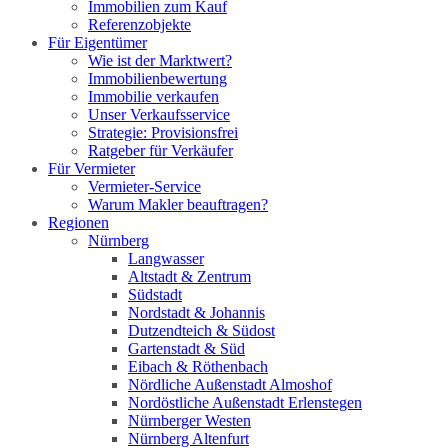
Immobilien zum Kauf
Referenzobjekte
Für Eigentümer
Wie ist der Marktwert?
Immobilienbewertung
Immobilie verkaufen
Unser Verkaufsservice
Strategie: Provisionsfrei
Ratgeber für Verkäufer
Für Vermieter
Vermieter-Service
Warum Makler beauftragen?
Regionen
Nürnberg
Langwasser
Altstadt & Zentrum
Südstadt
Nordstadt & Johannis
Dutzendteich & Südost
Gartenstadt & Süd
Eibach & Röthenbach
Nördliche Außenstadt Almoshof
Nordöstliche Außenstadt Erlenstegen
Nürnberger Westen
Nürnberg Altenfurt