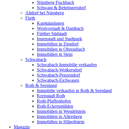
Nürnberg Fischbach
Schwaig & Behringersdorf
Altdorf bei Nürnberg
Fürth
Kapitalanlagen
Westvorstadt & Dambach
Fürther Südstadt
Innenstadt und Stadtpark
Immobilien in Zirndorf
Immobilien in Oberasbach
Immobilien in Stein
Schwabach
Schwabach Immobilie verkaufen
Schwabach-Wolkersdorf
Schwabach-Penzendorf
Schwabach-Eichwasen
Roth & Seenland
Immobilie verkaufen in Roth & Seenland
Kreisstadt Roth
Roth-Pfaffenhofen
Roth-Eckersmühlen
Immobilien in Wendelstein
Immobilien in Allersberg
Immobilien in Hilpoltstein
Magazin