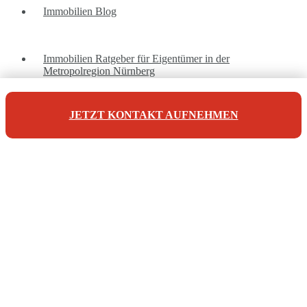
Immobilien Blog
Immobilien Ratgeber für Eigentümer in der
Metropolregion Nürnberg
JETZT KONTAKT AUFNEHMEN
Unsere Referenzen
Unsere Kontaktdaten
Maderer Immobilien
Jörg Maderer
Stuibenweg 1
90471 Nürnberg
Tel: +49 911 923 007 10
info@maderer-immobilien.com