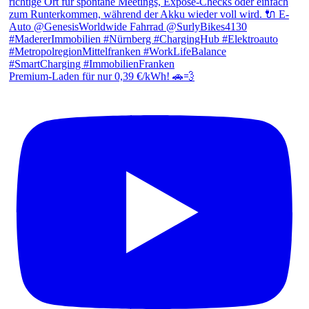
Premium-Laden für nur 0,39 €/kWh! 🚗💨