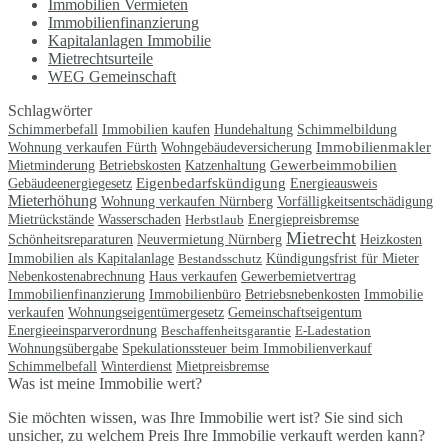
Immobilien Vermieten
Immobilienfinanzierung
Kapitalanlagen Immobilie
Mietrechtsurteile
WEG Gemeinschaft
Schlagwörter
Immobilien kaufen
Schimmerbefall
Hundehaltung
Schimmelbildung
Immobilienmakler
Wohnung verkaufen Fürth
Wohngebäudeversicherung
Gewerbeimmobilien
Mietminderung
Betriebskosten
Katzenhaltung
Eigenbedarfskündigung
Gebäudeenergiegesetz
Energieausweis
Mieterhöhung
Wohnung verkaufen Nürnberg
Vorfälligkeitsentschädigung
Mietrückstände
Wasserschaden
Herbstlaub
Energiepreisbremse
Mietrecht
Schönheitsreparaturen
Neuvermietung Nürnberg
Heizkosten
Immobilien als Kapitalanlage
Bestandsschutz
Kündigungsfrist für Mieter
Nebenkostenabrechnung
Haus verkaufen
Gewerbemietvertrag
Betriebsnebenkosten
Immobilie
Immobilienfinanzierung
Immobilienbüro
verkaufen
Wohnungseigentümergesetz
Gemeinschaftseigentum
Energieeinsparverordnung
Beschaffenheitsgarantie
E-Ladestation
Wohnungsübergabe
Spekulationssteuer beim Immobilienverkauf
Mietpreisbremse
Schimmelbefall
Winterdienst
Was ist meine Immobilie wert?
Sie möchten wissen, was Ihre Immobilie wert ist? Sie sind sich
unsicher, zu welchem Preis Ihre Immobilie verkauft werden kann?