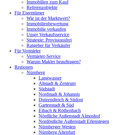
Immobilien zum Kauf
Referenzobjekte
Für Eigentümer
Wie ist der Marktwert?
Immobilienbewertung
Immobilie verkaufen
Unser Verkaufsservice
Strategie: Provisionsfrei
Ratgeber für Verkäufer
Für Vermieter
Vermieter-Service
Warum Makler beauftragen?
Regionen
Nürnberg
Langwasser
Altstadt & Zentrum
Südstadt
Nordstadt & Johannis
Dutzendteich & Südost
Gartenstadt & Süd
Eibach & Röthenbach
Nördliche Außenstadt Almoshof
Nordöstliche Außenstadt Erlenstegen
Nürnberger Westen
Nürnberg Altenfurt