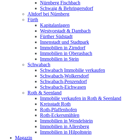
Nürnberg Fischbach
Schwaig & Behringersdorf
Altdorf bei Nürnberg
Fürth
Kapitalanlagen
Westvorstadt & Dambach
Fürther Südstadt
Innenstadt und Stadtpark
Immobilien in Zirndorf
Immobilien in Oberasbach
Immobilien in Stein
Schwabach
Schwabach Immobilie verkaufen
Schwabach-Wolkersdorf
Schwabach-Penzendorf
Schwabach-Eichwasen
Roth & Seenland
Immobilie verkaufen in Roth & Seenland
Kreisstadt Roth
Roth-Pfaffenhofen
Roth-Eckersmühlen
Immobilien in Wendelstein
Immobilien in Allersberg
Immobilien in Hilpoltstein
Magazin