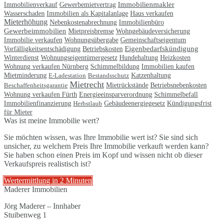
Immobilienmakler
Immobilienverkauf
Gewerbemietvertrag
Immobilien als Kapitalanlage
Wasserschaden
Haus verkaufen
Mieterhöhung
Nebenkostenabrechnung
Immobilienbüro
Gewerbeimmobilien
Mietpreisbremse
Wohngebäudeversicherung
Immobilie verkaufen
Gemeinschaftseigentum
Wohnungsübergabe
Eigenbedarfskündigung
Vorfälligkeitsentschädigung
Betriebskosten
Wohnungseigentümergesetz
Winterdienst
Hundehaltung
Heizkosten
Immobilien kaufen
Wohnung verkaufen Nürnberg
Schimmelbildung
Mietminderung
E-Ladestation
Bestandsschutz
Katzenhaltung
Mietrecht
Betriebsnebenkosten
Beschaffenheitsgarantie
Mietrückstände
Wohnung verkaufen Fürth
Energieeinsparverordnung
Schimmelbefall
Gebäudeenergiegesetz
Immobilienfinanzierung
Herbstlaub
Kündigungsfrist
für Mieter
Was ist meine Immobilie wert?
Sie möchten wissen, was Ihre Immobilie wert ist? Sie sind sich
unsicher, zu welchem Preis Ihre Immobilie verkauft werden kann?
Sie haben schon einen Preis im Kopf und wissen nicht ob dieser
Verkaufspreis realistisch ist?
Wertermittlung in 2 Minuten
Maderer Immobilien
Jörg Maderer – Innhaber
Stuibenweg 1