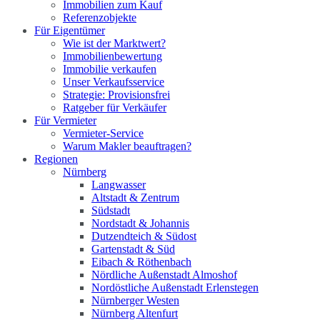
Immobilien zum Kauf
Referenzobjekte
Für Eigentümer
Wie ist der Marktwert?
Immobilienbewertung
Immobilie verkaufen
Unser Verkaufsservice
Strategie: Provisionsfrei
Ratgeber für Verkäufer
Für Vermieter
Vermieter-Service
Warum Makler beauftragen?
Regionen
Nürnberg
Langwasser
Altstadt & Zentrum
Südstadt
Nordstadt & Johannis
Dutzendteich & Südost
Gartenstadt & Süd
Eibach & Röthenbach
Nördliche Außenstadt Almoshof
Nordöstliche Außenstadt Erlenstegen
Nürnberger Westen
Nürnberg Altenfurt