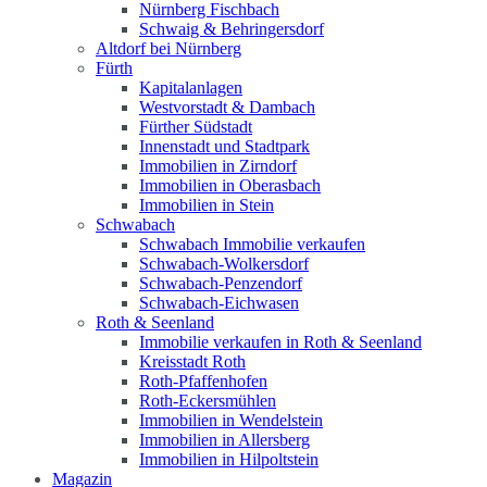
Nürnberg Fischbach
Schwaig & Behringersdorf
Altdorf bei Nürnberg
Fürth
Kapitalanlagen
Westvorstadt & Dambach
Fürther Südstadt
Innenstadt und Stadtpark
Immobilien in Zirndorf
Immobilien in Oberasbach
Immobilien in Stein
Schwabach
Schwabach Immobilie verkaufen
Schwabach-Wolkersdorf
Schwabach-Penzendorf
Schwabach-Eichwasen
Roth & Seenland
Immobilie verkaufen in Roth & Seenland
Kreisstadt Roth
Roth-Pfaffenhofen
Roth-Eckersmühlen
Immobilien in Wendelstein
Immobilien in Allersberg
Immobilien in Hilpoltstein
Magazin