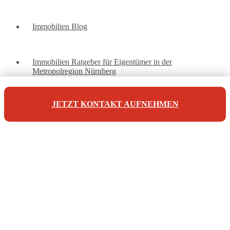
Immobilien Blog
Immobilien Ratgeber für Eigentümer in der
Metropolregion Nürnberg
JETZT KONTAKT AUFNEHMEN
Unsere Referenzen
Unsere Kontaktdaten
Maderer Immobilien
Jörg Maderer
Stuibenweg 1
90471 Nürnberg
Tel: +49 911 923 007 10