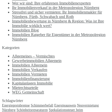
Wer wir sind: Ihre erfahrenen Immobilienexperten
Ihr Immobilienverkauf in der Metropolregion Nürnberg
Stressfrei und sicher vermieten: Ihr Immobilienmakler für
Nürnberg, Fürth, Schwabach und Roth
Immobilienbewertung in Nürnberg & Region: Was ist Ihre
Immobilie wirklich wert?
Immobilien Blog
Immobilien Ratgeber für Eigentümer in der Metropolregion
Nürnberg
Kategorien
Allgemeines – Vermischtes
Gewerbeimmobilien Allgemein
Immobilien Allgemein
Immobilien Verkaufen
Immobilien Vermieten
Immobilienfinanzierung
Kapitalanlagen Immobilie
Mietrechtsurteile
WEG Gemeinschaft
Schlagwörter
Neuvermietung
Energiepreisbremse
Schimmerbefall
Energieausweis
Nürnberg
Schönheitsreparaturen
Spekulationssteuer beim