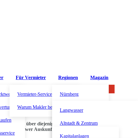
er
Für Vermieter
Regionen
Magazin
rktwert?
Vermieter-Service
Nürnberg
 über Höhe der Vormiete!
wertung
Warum Makler beauftragen?
Altdorf bei Nürnberg
Langwasser
kaufen
Fürth
Altstadt & Zentrum
t, Auskunft über diejenigen Tatsachen zu erteilen, die für die Zul
ierüber unschwer Auskunft geben kann.
sservice
Schwabach
Südstadt
Kapitalanlagen