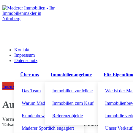
Kontakt
Impressum
Datenschutz
Über uns
Immobilienangebote
Für Eigentüm
+49 911 92300710
Rufen Sie uns an!
Das Team
Immobilien zur Miete
Wie ist der Ma
Auskunftsanspruch des Mieters
Warum Maderer Immobilien?
Immobilien zum Kauf
Immobilienbe
Kundenbewertungen
Referenzobjekte
Immobilie ver
Vormiete: Der Vermieter ist auf Verlangen des Mieters verpflichte
Tatsachen nicht allgemein zugänglich sind und der Vermieter h
Maderer Sportlich engagiert
Unser Verkauf