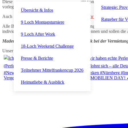
Diese Pflicht bezieht sich auch auf die Vorlage von Belegen. Verla
vorlegen.
Strategie: Prov
Übersicht & Infos
Auch interessant:
Mietzahlung, Mieter haben mehr Zeit zum Zahlen
Ratgeber für V
9 Loch Montagsturniere
Alle Beiträge sind nach bestem Wissen zusammengestellt. Eine Haftu
individuellen Besonderheiten jedes Einzelfalls können und sollen di
9 Loch After Work
Maderer Immobilien, stark im Verkauf und stark bei der Vermietun
18-Loch Weekend Challenge
Unser Kanal auf YouTube
Presse & Berichte
Teilnehmer Mittelfrankencup 2026
Vergesst den New Bike Day, heute ist NEW IMMOBILIEN DAY! 
Heimatliebe & Ausblick