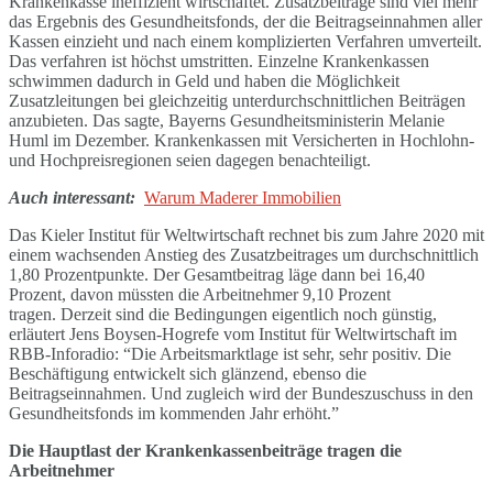
Krankenkasse ineffizient wirtschaftet. Zusatzbeiträge sind viel mehr
das Ergebnis des Gesundheitsfonds, der die Beitragseinnahmen aller
Kassen einzieht und nach einem komplizierten Verfahren umverteilt.
Das verfahren ist höchst umstritten. Einzelne Krankenkassen
schwimmen dadurch in Geld und haben die Möglichkeit
Zusatzleitungen bei gleichzeitig unterdurchschnittlichen Beiträgen
anzubieten. Das sagte, Bayerns Gesundheitsministerin Melanie
Huml im Dezember. Krankenkassen mit Versicherten in Hochlohn-
und Hochpreisregionen seien dagegen benachteiligt.
Auch interessant:
Warum Maderer Immobilien
Das Kieler Institut für Weltwirtschaft rechnet bis zum Jahre 2020 mit
einem wachsenden Anstieg des Zusatzbeitrages um durchschnittlich
1,80 Prozentpunkte. Der Gesamtbeitrag läge dann bei 16,40
Prozent, davon müssten die Arbeitnehmer 9,10 Prozent
tragen. Derzeit sind die Bedingungen eigentlich noch günstig,
erläutert Jens Boysen-Hogrefe vom Institut für Weltwirtschaft im
RBB-Inforadio: “Die Arbeitsmarktlage ist sehr, sehr positiv. Die
Beschäftigung entwickelt sich glänzend, ebenso die
Beitragseinnahmen. Und zugleich wird der Bundeszuschuss in den
Gesundheitsfonds im kommenden Jahr erhöht.”
Die Hauptlast der Krankenkassenbeiträge tragen die
Arbeitnehmer