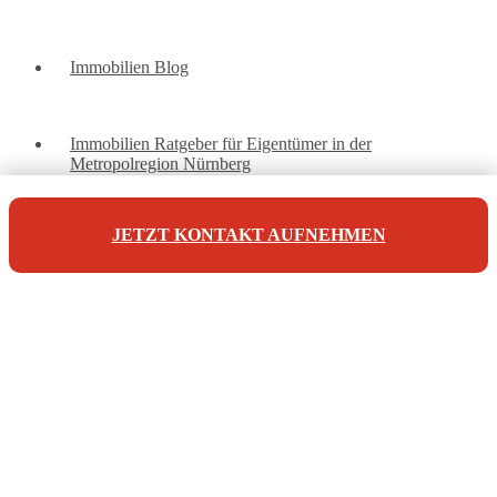
Immobilien Blog
Immobilien Ratgeber für Eigentümer in der
Metropolregion Nürnberg
JETZT KONTAKT AUFNEHMEN
Unsere Referenzen
Unsere Kontaktdaten
Maderer Immobilien
Jörg Maderer
Stuibenweg 1
90471 Nürnberg