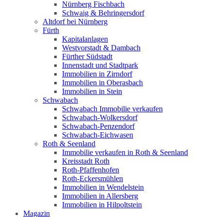
Nürnberg Fischbach
Schwaig & Behringersdorf
Altdorf bei Nürnberg
Fürth
Kapitalanlagen
Westvorstadt & Dambach
Fürther Südstadt
Innenstadt und Stadtpark
Immobilien in Zirndorf
Immobilien in Oberasbach
Immobilien in Stein
Schwabach
Schwabach Immobilie verkaufen
Schwabach-Wolkersdorf
Schwabach-Penzendorf
Schwabach-Eichwasen
Roth & Seenland
Immobilie verkaufen in Roth & Seenland
Kreisstadt Roth
Roth-Pfaffenhofen
Roth-Eckersmühlen
Immobilien in Wendelstein
Immobilien in Allersberg
Immobilien in Hilpoltstein
Magazin