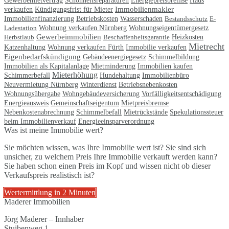
Gewerbemietvertrag
Energiepreisbremse
Haus
Immobilienmakler
verkaufen
Kündigungsfrist für Mieter
Immobilienfinanzierung
Betriebskosten
Wasserschaden
Bestandsschutz
E-
Wohnungseigentümergesetz
Ladestation
Wohnung verkaufen Nürnberg
Gewerbeimmobilien
Herbstlaub
Beschaffenheitsgarantie
Heizkosten
Mietrecht
Immobilie verkaufen
Katzenhaltung
Wohnung verkaufen Fürth
Eigenbedarfskündigung
Gebäudeenergiegesetz
Schimmelbildung
Immobilien als Kapitalanlage
Immobilien kaufen
Mietminderung
Mieterhöhung
Schimmerbefall
Hundehaltung
Immobilienbüro
Neuvermietung Nürnberg
Betriebsnebenkosten
Winterdienst
Wohnungsübergabe
Wohngebäudeversicherung
Vorfälligkeitsentschädigung
Gemeinschaftseigentum
Mietpreisbremse
Energieausweis
Nebenkostenabrechnung
Schimmelbefall
Mietrückstände
Spekulationssteuer
beim Immobilienverkauf
Energieeinsparverordnung
Was ist meine Immobilie wert?
Sie möchten wissen, was Ihre Immobilie wert ist? Sie sind sich
unsicher, zu welchem Preis Ihre Immobilie verkauft werden kann?
Sie haben schon einen Preis im Kopf und wissen nicht ob dieser
Verkaufspreis realistisch ist?
Wertermittlung in 2 Minuten
Maderer Immobilien
Jörg Maderer – Innhaber
Stuibenweg 1