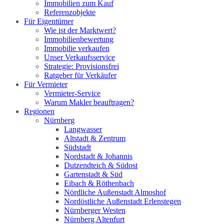
Immobilien zum Kauf
Referenzobjekte
Für Eigentümer
Wie ist der Marktwert?
Immobilienbewertung
Immobilie verkaufen
Unser Verkaufsservice
Strategie: Provisionsfrei
Ratgeber für Verkäufer
Für Vermieter
Vermieter-Service
Warum Makler beauftragen?
Regionen
Nürnberg
Langwasser
Altstadt & Zentrum
Südstadt
Nordstadt & Johannis
Dutzendteich & Südost
Gartenstadt & Süd
Eibach & Röthenbach
Nördliche Außenstadt Almoshof
Nordöstliche Außenstadt Erlenstegen
Nürnberger Westen
Nürnberg Altenfurt