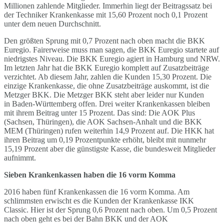
Millionen zahlende Mitglieder. Immerhin liegt der Beitragssatz bei
der Techniker Krankenkasse mit 15,60 Prozent noch 0,1 Prozent
unter dem neuen Durchschnitt.
Den größten Sprung mit 0,7 Prozent nach oben macht die BKK
Euregio. Fairerweise muss man sagen, die BKK Euregio startete auf
niedrigstes Niveau. Die BKK Euregio agiert in Hamburg und NRW.
Im letzten Jahr hat die BKK Euregio komplett auf Zusatzbeiträge
verzichtet. Ab diesem Jahr, zahlen die Kunden 15,30 Prozent. Die
einzige Krankenkasse, die ohne Zusatzbeiträge auskommt, ist die
Metzger BKK. Die Metzger BKK steht aber leider nur Kunden
in Baden-Württemberg offen. Drei weiter Krankenkassen bleiben
mit ihrem Beitrag unter 15 Prozent. Das sind: Die AOK Plus
(Sachsen, Thüringen), die AOK Sachsen-Anhalt und die BKK
MEM (Thüringen) rufen weiterhin 14,9 Prozent auf. Die HKK hat
ihren Beitrag um 0,19 Prozentpunkte erhöht, bleibt mit nunmehr
15,19 Prozent aber die günstigste Kasse, die bundesweit Mitglieder
aufnimmt.
Sieben Krankenkassen haben die 16 vorm Komma
2016 haben fünf Krankenkassen die 16 vorm Komma. Am
schlimmsten erwischt es die Kunden der Krankenkasse IKK
Classic. Hier ist der Sprung 0,6 Prozent nach oben. Um 0,5 Prozent
nach oben geht es bei der Bahn BKK und der AOK