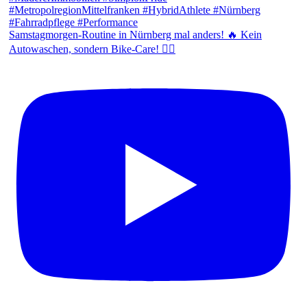
Samstagmorgen-Routine in Nürnberg mal anders! 🔥 Kein
Autowaschen, sondern Bike-Care! 🚴‍♂️