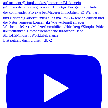
Erst putzen, dann cruisen! 🚴‍♂️💨