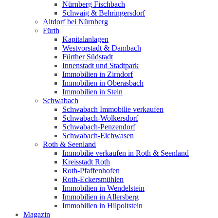
Nürnberg Fischbach
Schwaig & Behringersdorf
Altdorf bei Nürnberg
Fürth
Kapitalanlagen
Westvorstadt & Dambach
Fürther Südstadt
Innenstadt und Stadtpark
Immobilien in Zirndorf
Immobilien in Oberasbach
Immobilien in Stein
Schwabach
Schwabach Immobilie verkaufen
Schwabach-Wolkersdorf
Schwabach-Penzendorf
Schwabach-Eichwasen
Roth & Seenland
Immobilie verkaufen in Roth & Seenland
Kreisstadt Roth
Roth-Pfaffenhofen
Roth-Eckersmühlen
Immobilien in Wendelstein
Immobilien in Allersberg
Immobilien in Hilpoltstein
Magazin